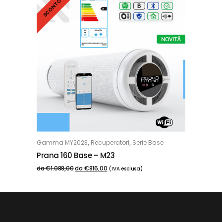
SCONTO 25%
,
,
Gamma MY2023
Recuperatori
Serie Base
OPZIONI
Prana 160 Base – M23
da
€
1.088,00
da
€
816,00