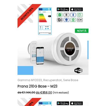
SCONTO 25%
,
,
Gamma MY2023
Recuperatori
Serie Base
OPZIONI
Prana 210G Base – M23
da
€
1.144,00
da
€
858,00