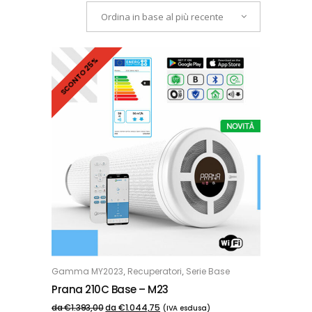
Ordina in base al più recente
SCONTO 25%
,
,
Gamma MY2023
Recuperatori
Serie Base
OPZIONI
Prana 210C Base – M23
da
€
1.393,00
da
€
1.044,75